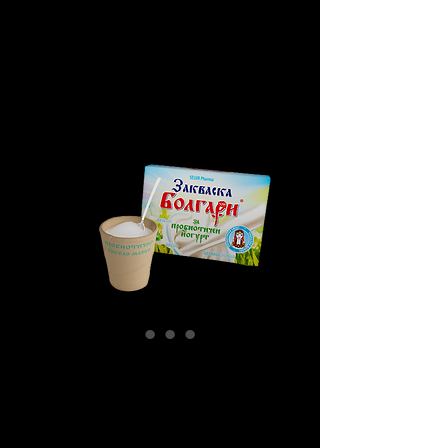
Fermento de
yogurt búlgaro
"Bolgari"