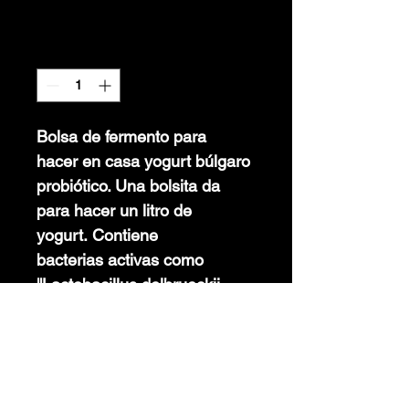
Precio
2,00 €
Cantidad
*
Bolsa de fermento para 
hacer en casa yogurt búlgaro 
probiótico. Una bolsita da 
para hacer un litro de 
yogurt. Contiene 
bacterias activas como 
''Lactobacillus delbrueckii 
subsp. Bulgaricus'' y 
''Streptococcus 
thermophilus''. Una vez 
hecho el yogurt, puedes 
volver a hacerel 