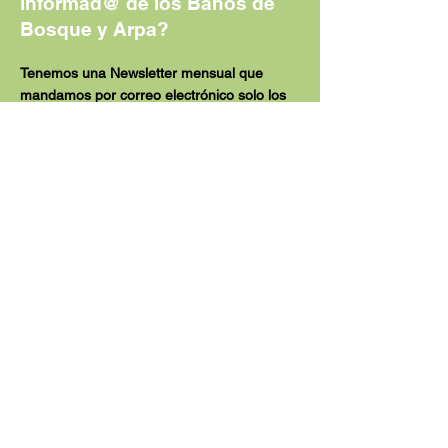
informad@ de los Baños de
Bosque y Arpa?
Tenemos una Newsletter mensual que
mandamos por correo electrónico solo los
meses que tenemos Baños de Bosque.
Para recibirla solo tienes que apuntarte
aquí.
También tenemos una lista de difusión
por Whatsapp para los miembros del grupo
Baños de Bosque y Arpa.
¿Qué actividades son
recomendables para realizar
d
espués de un baño de
bosque
?
Al finalizar el baño de bosque te vas a
encontrar profundamente relajada, por lo
que es recomendable cualquier actividad